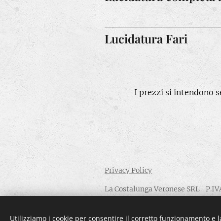
Lucidatura Fari
I prezzi si intendono 
Privacy Policy
La Costalunga Veronese SRL P.I
"per adempiere a quanto disposto 
Utilizziamo i cookie per consentire il corretto funzionamento e l