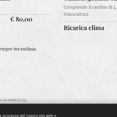
Comprende il cambio di 
bilanciatura.
€ 80,00
Ricarica clima
sempre iva esclusa.
VA 00298830233
dalla L.124/2017 (commi da 125 a 129) confermo di aver ricevuto,
a sicurezza del nostro sito web e