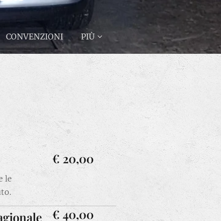
CONVENZIONI
PIÙ
€ 20,00
e le
uto.
€ 40,00
gionale