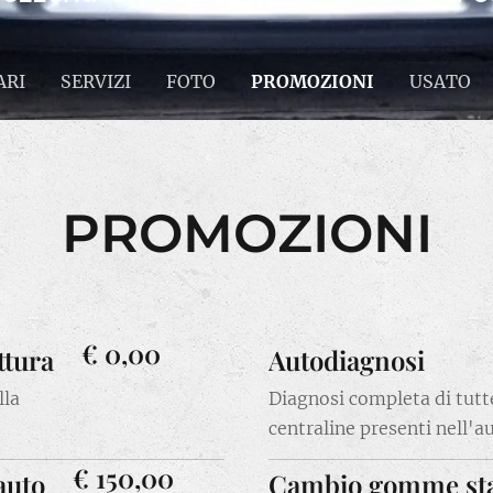
ARI
SERVIZI
FOTO
PROMOZIONI
USATO
PROMOZIONI
€ 0,00
ttura
Autodiagnosi
lla
Diagnosi completa di tutt
centraline presenti nell'a
€ 150,00
auto
Cambio gomme sta