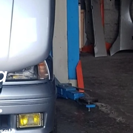
a
.
sato