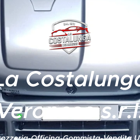
L
a Costalung
Veronese s.r.l
rozzeria-Officina-Gommista-Vendita U