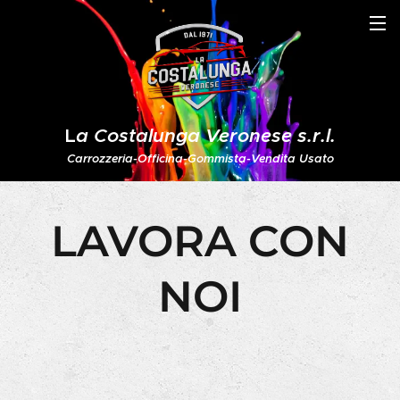
L
a Costalunga Veronese s.r.l.
Carrozzeria-Officina-Gommista-Vendita Usato
LAVORA CON
NOI