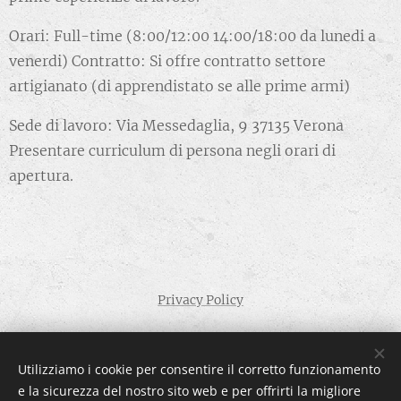
Orari: Full-time (8:00/12:00 14:00/18:00 da lunedi a
venerdi) Contratto: Si offre contratto settore
artigianato (di apprendistato se alle prime armi)
Sede di lavoro: Via Messedaglia, 9 37135 Verona
Presentare curriculum di persona negli orari di
apertura.
Privacy Policy
La Costalunga Veronese SRL P.IVA 00298830233
Utilizziamo i cookie per consentire il corretto funzionamento
"per adempiere a quanto disposto dalla L.124/2017 (commi da
e la sicurezza del nostro sito web e per offrirti la migliore
125 a 129) confermo di aver ricevuto, nel corso del 2020, gli