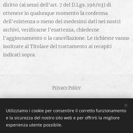
diritto (ai sensi dell'art. 7 del D.Lgs. 196/03) di
ottenere in qualunque momento la conferma
dell'esistenza o meno dei medesimi dati nei nostri
archivi, verificarne l'esattezza, chiederne
l'aggiornamento o la cancellazione. Le richieste vanno
inoltrate al Titolare del trattamento ai recapiti
indicati sopra.
Privacy Policy
La Costalunga Veronese SRL P.IVA 00298830233
Utilizziamo i cookie per consentire il corretto funzionamento
"per adempiere a quanto disposto dalla L.124/2017 (commi da
e la sicurezza del nostro sito web e per offrirti la migliore
125 a 129) confermo di aver ricevuto, nel corso del 2020, gli
esperienza utente possibile.
aiuti di stato pubblicati sul RNA sez.trasparenza"